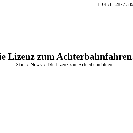
0151 - 2877 33
ie Lizenz zum Achterbahnfahre
Sie befinden sich hier:
Start
News
Die Lizenz zum Achterbahnfahren…