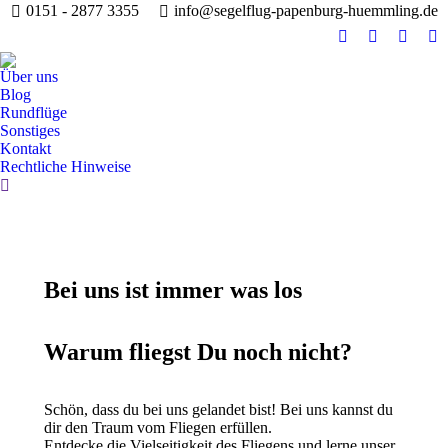
0151 - 2877 3355
info@segelflug-papenburg-huemmling.de
Facebook
YouTube
Instag
R
page
page
page
pa
Über uns
opens
opens
opens
op
Blog
in
in
in
in
Rundflüge
Sonstiges
new
new
new
n
Kontakt
window
window
windo
w
Rechtliche Hinweise
Search:
Bei uns ist immer was los
Warum fliegst Du noch nicht?
Schön, dass du bei uns gelandet bist! Bei uns kannst du
dir den Traum vom Fliegen erfüllen.
Entdecke die Vielseitigkeit des Fliegens und lerne unser