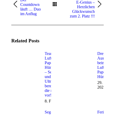
E-Genius –
Countdown
Vorheriger
Nächster
Herzlichen
läuft … Duo
Beitrag:
Beitrag:
Glückwunsch
im Anflug
zum 2. Platz !!!
Related Posts
Teamarbeit beim
Dreifacher
Luftsportverein
Ausbildung
Papenburg
beim
Hümmling e.V.
Luftsportv
– Segelflieger
Papenburg
und
Hümmling 
Ultraleichtpiloten
29. Septe
bereiten sich auf
2025
die neue Saison
vor!
8. Februar 2026
Segelflug-
Ferienlage