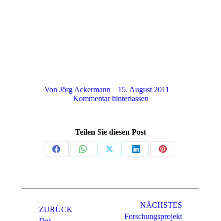
Von
Jörg Ackermann
15. August 2011
Kommentar hinterlassen
Teilen Sie diesen Post
Teilen
Teilen
Teilen
Teilen
Teilen
auf
auf
auf
auf
auf
Facebook
WhatsApp
X
LinkedIn
Pinterest
Kommentarnavigation
NÄCHSTES
ZURÜCK
Forschungsprojekt
Der