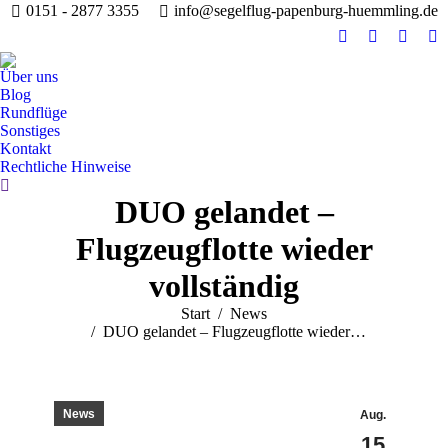
0151 - 2877 3355
info@segelflug-papenburg-huemmling.de
Facebook
YouTube
Instag
R
page
page
page
pa
Über uns
opens
opens
opens
op
Blog
in
in
in
in
Rundflüge
Sonstiges
new
new
new
n
Kontakt
window
window
windo
w
Rechtliche Hinweise
Search:
DUO gelandet –
Flugzeugflotte wieder
vollständig
Sie befinden sich hier:
Start
News
DUO gelandet – Flugzeugflotte wieder…
News
Aug.
15