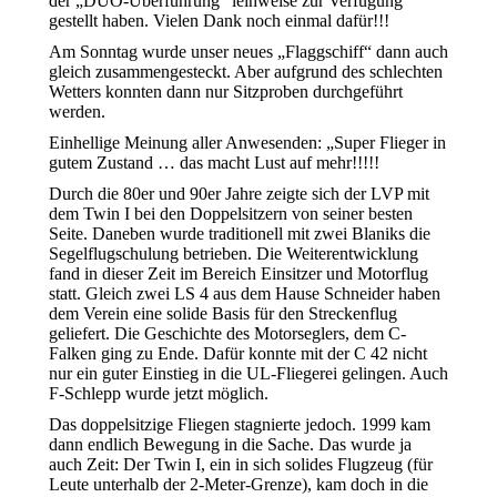
der „DUO-Überführung“ leihweise zur Verfügung
gestellt haben. Vielen Dank noch einmal dafür!!!
Am Sonntag wurde unser neues „Flaggschiff“ dann auch
gleich zusammengesteckt. Aber aufgrund des schlechten
Wetters konnten dann nur Sitzproben durchgeführt
werden.
Einhellige Meinung aller Anwesenden: „Super Flieger in
gutem Zustand … das macht Lust auf mehr!!!!!
Durch die 80er und 90er Jahre zeigte sich der LVP mit
dem Twin I bei den Doppelsitzern von seiner besten
Seite. Daneben wurde traditionell mit zwei Blaniks die
Segelflugschulung betrieben. Die Weiterentwicklung
fand in dieser Zeit im Bereich Einsitzer und Motorflug
statt. Gleich zwei LS 4 aus dem Hause Schneider haben
dem Verein eine solide Basis für den Streckenflug
geliefert. Die Geschichte des Motorseglers, dem C-
Falken ging zu Ende. Dafür konnte mit der C 42 nicht
nur ein guter Einstieg in die UL-Fliegerei gelingen. Auch
F-Schlepp wurde jetzt möglich.
Das doppelsitzige Fliegen stagnierte jedoch. 1999 kam
dann endlich Bewegung in die Sache. Das wurde ja
auch Zeit: Der Twin I, ein in sich solides Flugzeug (für
Leute unterhalb der 2-Meter-Grenze), kam doch in die