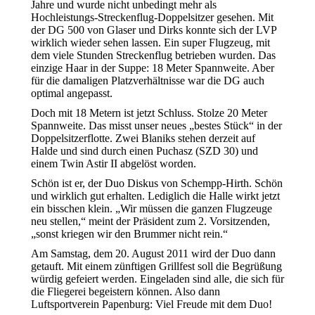
Jahre und wurde nicht unbedingt mehr als
Hochleistungs-Streckenflug-Doppelsitzer gesehen. Mit
der DG 500 von Glaser und Dirks konnte sich der LVP
wirklich wieder sehen lassen. Ein super Flugzeug, mit
dem viele Stunden Streckenflug betrieben wurden. Das
einzige Haar in der Suppe: 18 Meter Spannweite. Aber
für die damaligen Platzverhältnisse war die DG auch
optimal angepasst.
Doch mit 18 Metern ist jetzt Schluss. Stolze 20 Meter
Spannweite. Das misst unser neues „bestes Stück“ in der
Doppelsitzerflotte. Zwei Blaniks stehen derzeit auf
Halde und sind durch einen Puchasz (SZD 30) und
einem Twin Astir II abgelöst worden.
Schön ist er, der Duo Diskus von Schempp-Hirth. Schön
und wirklich gut erhalten. Lediglich die Halle wirkt jetzt
ein bisschen klein. „Wir müssen die ganzen Flugzeuge
neu stellen,“ meint der Präsident zum 2. Vorsitzenden,
„sonst kriegen wir den Brummer nicht rein.“
Am Samstag, dem 20. August 2011 wird der Duo dann
getauft. Mit einem zünftigen Grillfest soll die Begrüßung
würdig gefeiert werden. Eingeladen sind alle, die sich für
die Fliegerei begeistern können. Also dann
Luftsportverein Papenburg: Viel Freude mit dem Duo!